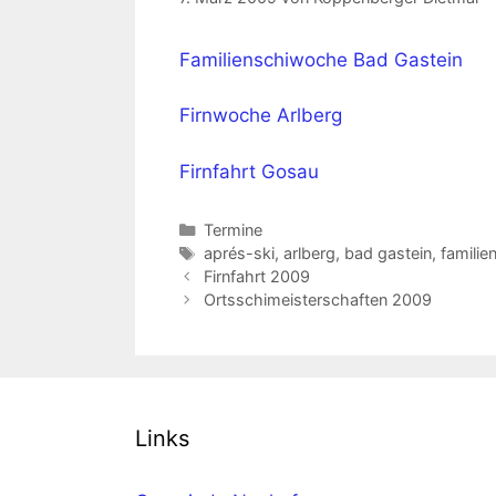
Familienschiwoche Bad Gastein
Firnwoche Arlberg
Firnfahrt Gosau
Kategorien
Termine
Schlagwörter
aprés-ski
,
arlberg
,
bad gastein
,
famili
Firnfahrt 2009
Ortsschimeisterschaften 2009
Links