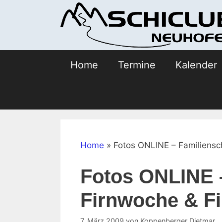
Zum
Inhalt
springen
Home
Termine
Kalender
Home
»
Fotos ONLINE – Familiensc
Fotos ONLINE 
Firnwoche & Fi
7. März 2009
von
Koppenberger Dietmar